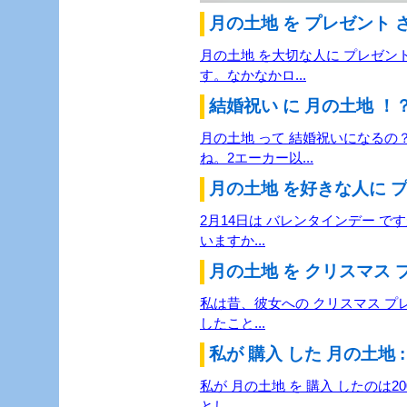
月の土地 を プレゼント 
月の土地 を大切な人に プレゼン
す。なかなかロ...
結婚祝い に 月の土地 ！？
月の土地 って 結婚祝いになる
ね。2エーカー以...
月の土地 を好きな人に プ
2月14日は バレンタインデー で
いますか...
月の土地 を クリスマス プ
私は昔、彼女への クリスマス プレ
したこと...
私が 購入 した 月の土地 
私が 月の土地 を 購入 したのは
とし...