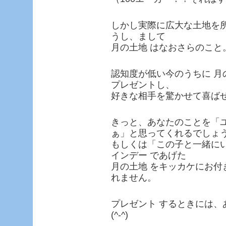
しかし実際に広大な土地を
うし、まして
月の土地 はなおさらのこと
認知度が低い今のうちに 月の
プレゼントし、
好きな相手を驚かせて喜ばせ
きっと、あなたのことを「
ぁ」と思ってくれるでしょ
もしくは「この子と一緒にい
インデー であげた
月の土地 をキッカケにお付
れません。
プレゼント するときには、あ
(^-^)