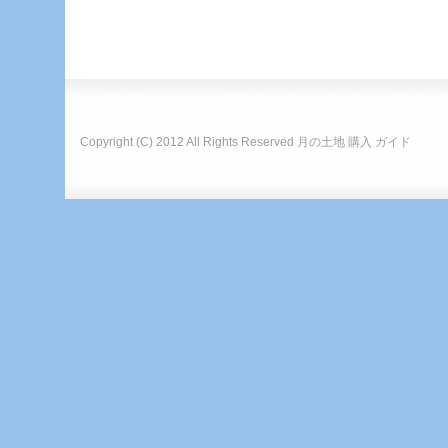
Copyright (C) 2012 All Rights Reserved
月の土地 購入 ガイド