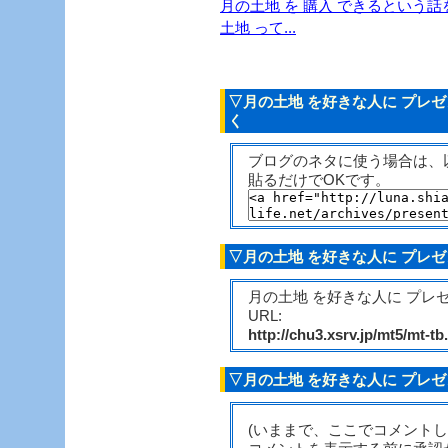
月の土地 を 購入 できるという
土地 って...
▽月の土地 を好きな人に プレゼ
く
ブログのネタに使う場合は、
貼るだけでOKです。
▽月の土地 を好きな人に プレゼ
月の土地 を好きな人に プレ
URL:
http://chu3.xsrv.jp/mt5/mt-tb
▽月の土地 を好きな人に プレゼ
(いままで、ここでコメント