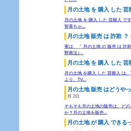
月の土地 を 購入 した 芸
月の土地 を 購入 した 芸能人 
智美ちゃ...
月の土地 販売 は 詐欺 ？ 
実は、「 月の土地 の 販売 は 
野商法｣...
月の土地 を 購入 した 芸能
月の土地 を購入 した 芸能人 
より、TV...
月の土地 販売 はどうや
月 2日
そもそも月の土地の販売は、どの
か？月の土地を販売...
月の土地 が 購入 できる